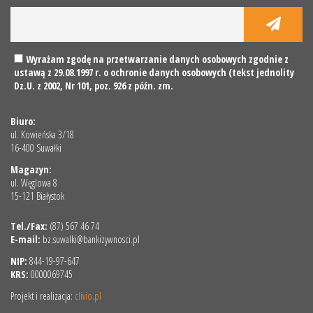
Wyrażam zgodę na przetwarzanie danych osobowych zgodnie z
ustawą z 29.08.1997 r. o ochronie danych osobowych (tekst jednolity
Dz.U. z 2002, Nr 101, poz. 926 z późn. zm.
Biuro:
ul. Kowieńska 3/18
16-400 Suwałki
Magazyn:
ul. Węglowa 8
15-121 Białystok
Tel./Fax:
(87) 567 46 74
E-mail:
bz.suwalki@bankizywnosci.pl
NIP:
844-19-97-647
KRS:
0000069745
Projekt i realizacja:
clivio.pl