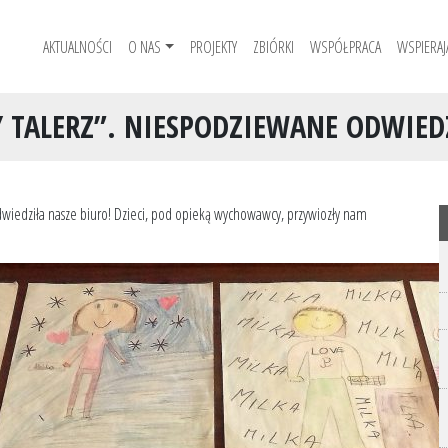
AKTUALNOŚCI
O NAS
PROJEKTY
ZBIÓRKI
WSPÓŁPRACA
WSPIERAJ
Y TALERZ”. NIESPODZIEWANE ODWIEDZ
 odwiedziła nasze biuro! Dzieci, pod opieką wychowawcy, przywiozły nam