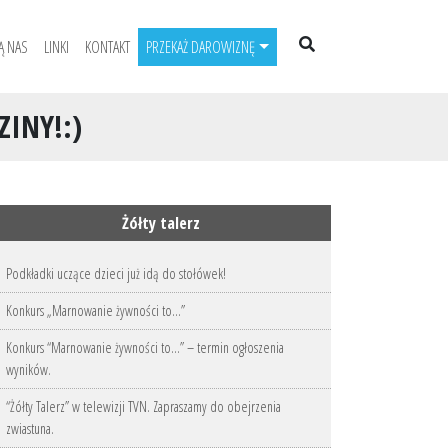
Ą NAS
LINKI
KONTAKT
PRZEKAŻ DAROWIZNĘ
INY!:)
Żółty talerz
Podkładki uczące dzieci już idą do stołówek!
Konkurs „Marnowanie żywności to…”
Konkurs “Marnowanie żywności to…” – termin ogłoszenia
wyników.
“Żółty Talerz” w telewizji TVN. Zapraszamy do obejrzenia
zwiastuna.