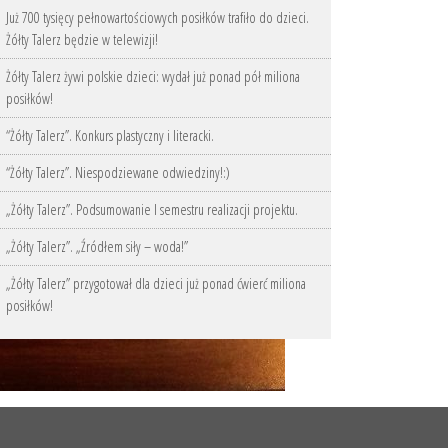
Już 700 tysięcy pełnowartościowych posiłków trafiło do dzieci.
Żółty Talerz będzie w telewizji!
Żółty Talerz żywi polskie dzieci: wydał już ponad pół miliona
posiłków!
“Żółty Talerz”. Konkurs plastyczny i literacki.
“Żółty Talerz”. Niespodziewane odwiedziny!:)
„Żółty Talerz”. Podsumowanie I semestru realizacji projektu.
„Żółty Talerz”. „Źródłem siły – woda!”
„Żółty Talerz” przygotował dla dzieci już ponad ćwierć miliona
posiłków!