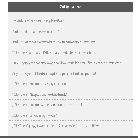
Żółty talerz
Podkładki uczące dzieci już idą do stołówek!
Konkurs „Marnowanie żywności to…”
Konkurs “Marnowanie żywności to…” – termin ogłoszenia wyników.
“Żółty Talerz” w telewizji TVN. Zapraszamy do obejrzenia zwiastuna.
Już 700 tysięcy pełnowartościowych posiłków trafiło do dzieci. Żółty Talerz będzie w telewizji!
Żółty Talerz żywi polskie dzieci: wydał już ponad pół miliona posiłków!
“Żółty Talerz”. Konkurs plastyczny i literacki.
“Żółty Talerz”. Niespodziewane odwiedziny!:)
„Żółty Talerz”. Podsumowanie I semestru realizacji projektu.
„Żółty Talerz”. „Źródłem siły – woda!”
„Żółty Talerz” przygotował dla dzieci już ponad ćwierć miliona posiłków!