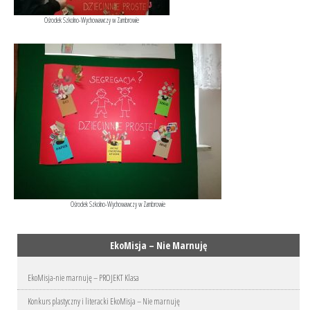
Ośrodek Szkolno-Wychowawczy w Zambrowie
Ośrodek Szkolno-Wychowawczy w Zambrowie
EkoMisja – Nie Marnuję
EkoMisja-nie marnuję – PROJEKT Klasa
Konkurs plastyczny i literacki EkoMisja – Nie marnuję