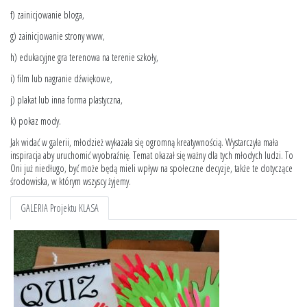
f) zainicjowanie bloga,
g) zainicjowanie strony www,
h) edukacyjne gra terenowa na terenie szkoły,
i) film lub nagranie dźwiękowe,
j) plakat lub inna forma plastyczna,
k) pokaz mody.
Jak widać w galerii, młodzież wykazała się ogromną kreatywnością. Wystarczyła mała
inspiracja aby uruchomić wyobraźnię. Temat okazał się ważny dla tych młodych ludzi. To
Oni już niedługo, być może będą mieli wpływ na społeczne decyzje, także te dotyczące
środowiska, w którym wszyscy żyjemy.
GALERIA Projektu KLASA